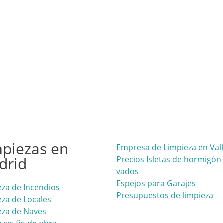
piezas en
Empresa de Limpieza en Val
drid
Precios Isletas de hormigón
vados
Espejos para Garajes
eza de Incendios
Presupuestos de limpieza
eza de Locales
eza de Naves
zas fin de obra