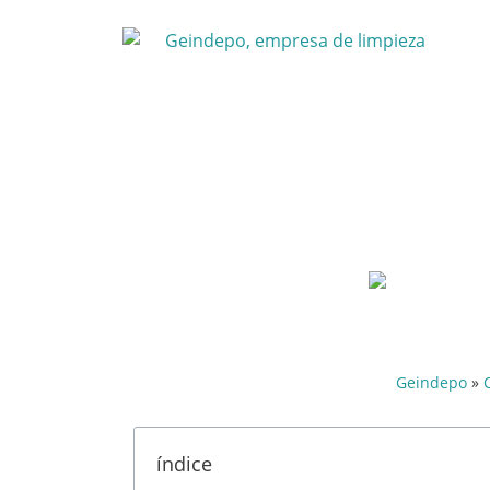
3 trabajos de l
Geindepo
»
índice