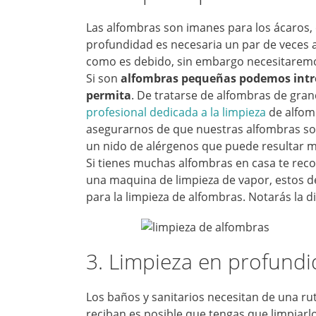
Las alfombras son imanes para los ácaros, e
profundidad es necesaria un par de veces a
como es debido, sin embargo necesitaremo
Si son
alfombras pequeñas podemos introd
permita
. De tratarse de alfombras de gra
profesional dedicada a la limpieza
de alfom
asegurarnos de que nuestras alfombras son
un nido de alérgenos que puede resultar mu
Si tienes muchas alfombras en casa te re
una maquina de limpieza de vapor, estos de
para la limpieza de alfombras. Notarás la d
3. Limpieza en profund
Los baños y sanitarios necesitan de una r
reciban es posible que tengas que limpiarl