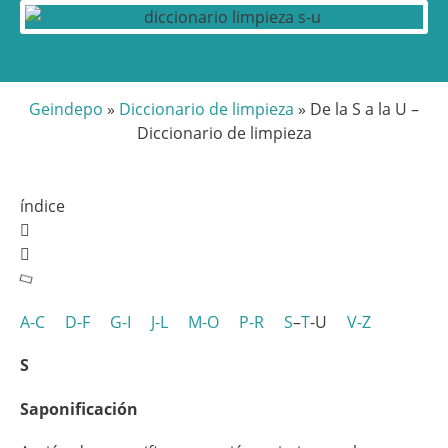
Geindepo
»
Diccionario de limpieza
»
De la S a la U –
Diccionario de limpieza
índice
A-C
D-F
G-I
J-L
M-O
P-R
S
–
T
-U
V-Z
S
Saponificación