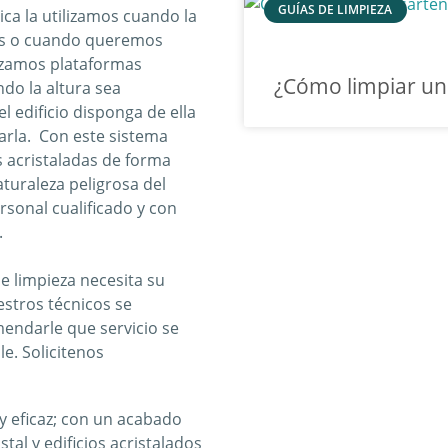
GUÍAS DE LIMPIEZA
ica la utilizamos cuando la
gas o cuando queremos
ilizamos plataformas
¿Cómo limpiar u
do la altura sea
l edificio disponga de ella
arla. Con este sistema
 acristaladas de forma
aturaleza peligrosa del
rsonal cualificado y con
.
e limpieza necesita su
estros técnicos se
mendarle que servicio se
e. Solicitenos
y eficaz; con un acabado
tal y edificios acristalados