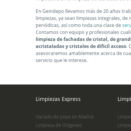
En Geindepo llevamos más de 20 años trab
limpiezas, ya sean limpiezas integrales, d
periódicas, así como toda una clase de
serv
Contamos con equipo y profesionales cuali
limpieza de fachadas de cristal, de grand
acristaladas y cristales de dificil acceso
. 
asesoraremos amablemente acerca de cualq
servicio que le interese.
Limpiezas Express
Limp
Vaciado de pisos en Madrid
Limpie
Limpieza de Diógenes
Limpie