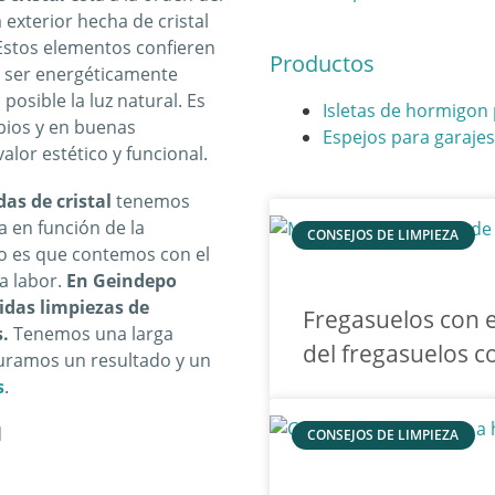
 exterior hecha de cristal
 Estos elementos confieren
Productos
e ser energéticamente
posible la luz natural. Es
Isletas de hormigon
pios y en buenas
Espejos para garajes
lor estético y funcional.
as de cristal
tenemos
a en función de la
CONSEJOS DE LIMPIEZA
do es que contemos con el
la labor.
En Geindepo
idas limpiezas de
Fregasuelos con e
s.
Tenemos una larga
del fregasuelos 
guramos un resultado y un
s
.
CONSEJOS DE LIMPIEZA