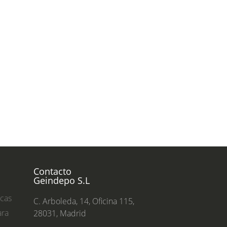
Contacto
Geindepo S.L
ecas
C. Arboleda, 14, Oficina 115,
ara
28031, Madrid