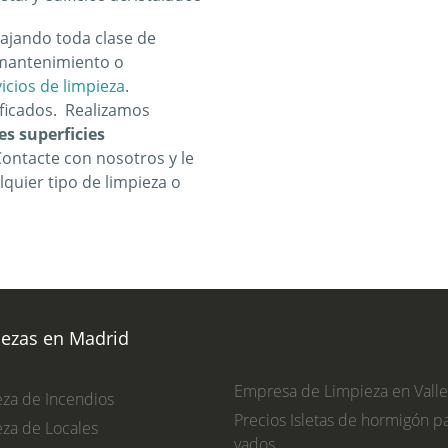
ajando toda clase de
e mantenimiento o
icios de limpieza
.
ficados. Realizamos
es superficies
Contacte con nosotros y le
uier tipo de limpieza o
iezas en Madrid
Empresa de Limpieza en Vall
za de Incendios
Precios Isletas de hormigón p
za de Locales
vados