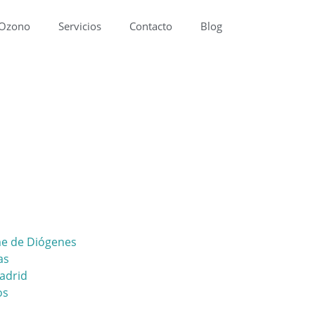
 Ozono
Servicios
Contacto
Blog
me de Diógenes
as
adrid
os