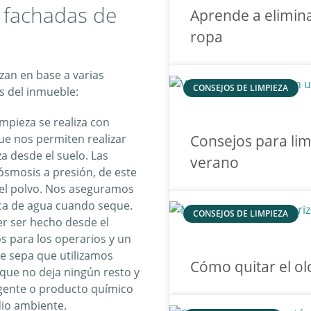
 fachadas de
Aprende a elimina
ropa
izan en base a varias
CONSEJOS DE LIMPIEZA
s del inmueble:
impieza se realiza con
ue nos permiten realizar
Consejos para limp
za desde el suelo. Las
verano
ósmosis a presión, de este
el polvo. Nos aseguramos
ca de agua cuando seque.
CONSEJOS DE LIMPIEZA
er ser hecho desde el
s para los operarios y un
e sepa que utilizamos
Cómo quitar el ol
que no deja ningún resto y
rgente o producto químico
io ambiente.