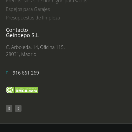
Precios Isletas de hormigón para vados
Espejos para Garajes
Presupuestos de limpieza
Contacto
Geindepo S.L
C. Arboleda, 14, Oficina 115,
28031, Madrid
916 661 269