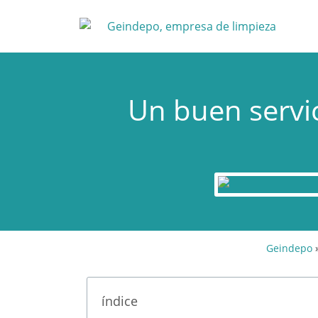
Un buen servi
Geindepo
índice